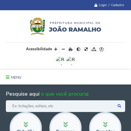
Login / Cadastro
Acessibilidade
MENU
Principal
Pesquise aqui
o que você procura
:
A Cidade
Administração
Telefones Úteis