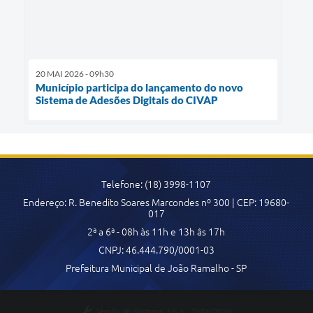
20 MAI 2026 - 09h30
Município participa do lançamento do novo
Sistema de Adesões Digitais do CIVAP
Telefone: (18) 3998-1107
Endereço: R. Benedito Soares Marcondes nº 300 | CEP: 19680-
017
2ª a 6ª - 08h às 11h e 13h âs 17h
CNPJ: 46.444.790/0001-03
Prefeitura Municipal de João Ramalho - SP
Versão do Sistema:
3.5.3 - 19/06/2026