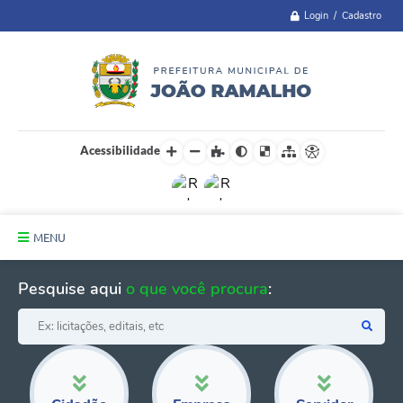
Login / Cadastro
Acessibilidade
MENU
Principal
Pesquise aqui
o que você procura
:
A Cidade
Administração
Telefones Úteis