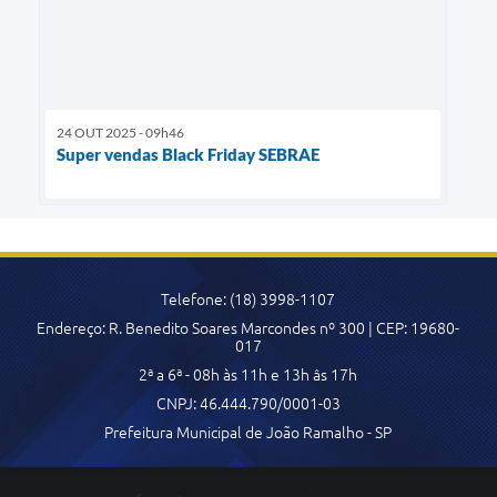
24 OUT 2025 - 09h46
Super vendas Black Friday SEBRAE
Telefone: (18) 3998-1107
Endereço: R. Benedito Soares Marcondes nº 300 | CEP: 19680-
017
2ª a 6ª - 08h às 11h e 13h âs 17h
CNPJ: 46.444.790/0001-03
Prefeitura Municipal de João Ramalho - SP