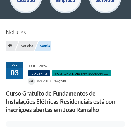
Cidadão
Empresa
Servidor
Educação
Acesso Restrito
Departamentos
Notícias
Editais
Notícias
Notícia
Transparência
Audiências Públicas
JUL
03 JUL 2026
03
PARCERIAS
TRABALHO E DESENV. ECONÔMICO
Legislação
202 VISUALIZAÇÕES
Diário Oficial
Curso Gratuito de Fundamentos de
Notícias
Instalações Elétricas Residenciais está com
inscrições abertas em João Ramalho
Ouvidoria
SIC