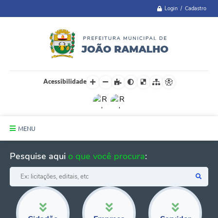
Login / Cadastro
Acessibilidade
MENU
Principal
Pesquise aqui
o que você procura
:
A Cidade
Administração
Telefones Úteis