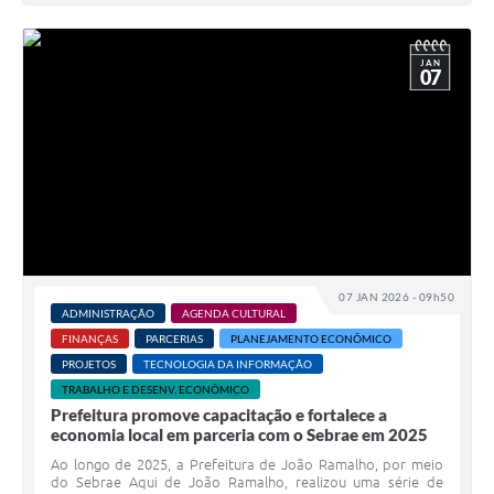
JAN
07
07 JAN 2026 - 09h50
ADMINISTRAÇÃO
AGENDA CULTURAL
FINANÇAS
PARCERIAS
PLANEJAMENTO ECONÔMICO
PROJETOS
TECNOLOGIA DA INFORMAÇÃO
TRABALHO E DESENV. ECONÔMICO
Prefeitura promove capacitação e fortalece a
economia local em parceria com o Sebrae em 2025
Ao longo de 2025, a Prefeitura de João Ramalho, por meio
do Sebrae Aqui de João Ramalho, realizou uma série de