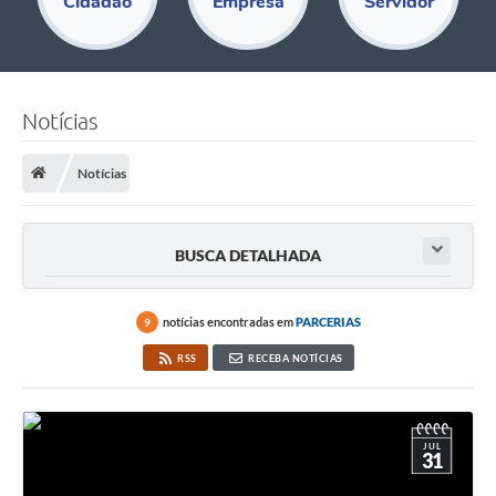
Cidadão
Empresa
Servidor
Educação
Acesso Restrito
Departamentos
Notícias
Editais
Notícias
Transparência
Audiências Públicas
BUSCA DETALHADA
Legislação
notícias encontradas em
PARCERIAS
9
Diário Oficial
RSS
RECEBA NOTÍCIAS
Notícias
Ouvidoria
JUL
SIC
31