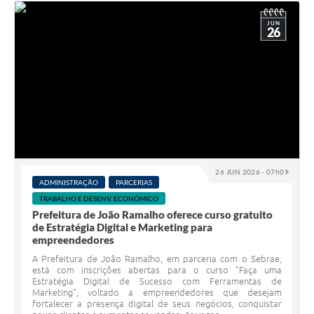
JUN
26
26 JUN 2026 - 07h09
ADMINISTRAÇÃO
PARCERIAS
TRABALHO E DESENV. ECONÔMICO
Prefeitura de João Ramalho oferece curso gratuito
de Estratégia Digital e Marketing para
empreendedores
A Prefeitura de João Ramalho, em parceria com o Sebrae,
está com inscrições abertas para o curso "Faça uma
Estratégia Digital de Sucesso com Ferramentas de
Marketing", voltado a empreendedores que desejam
fortalecer a presença digital de seus negócios, conquistar