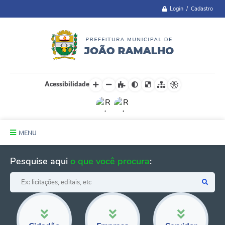
Login / Cadastro
Acessibilidade
MENU
Principal
Pesquise aqui
o que você procura
:
A Cidade
Administração
Telefones Úteis