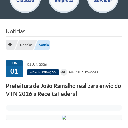
Cidadão
Empresa
Servidor
Educação
Acesso Restrito
Departamentos
Notícias
Editais
Notícias
Notícia
Transparência
Audiências Públicas
JUN
01 JUN 2026
01
ADMINISTRAÇÃO
309 VISUALIZAÇÕES
Legislação
Diário Oficial
Prefeitura de João Ramalho realizará envio do
VTN 2026 à Receita Federal
Notícias
Ouvidoria
SIC