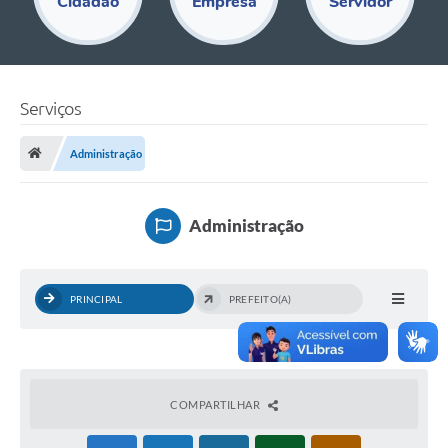
Cidadão
Empresa
Servidor
Educação
Acesso Restrito
Departamentos
Serviços
Editais
Administração
Transparência
Audiências Públicas
Administração
Legislação
Diário Oficial
PRINCIPAL
PREFEITO(A)
Notícias
Ouvidoria
COMPARTILHAR
SIC