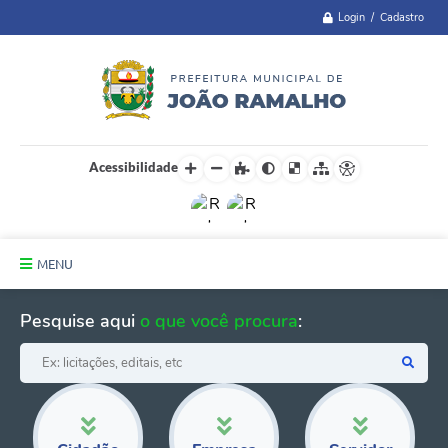
Login / Cadastro
Acessibilidade
MENU
Principal
Pesquise aqui
o que você procura
:
A Cidade
Administração
Telefones Úteis