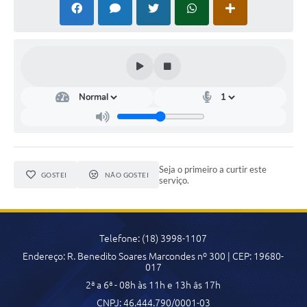
Arquivos para Download
Conselhos Municipais
SELEÇÃO PÚBLICA PARA PREVIDÊNCIA COMPLEMENTAR
Galeria de Fotos
Galeria de Vídeos
Links
Contato
Seja o primeiro a curtir este
GOSTEI
NÃO GOSTEI
serviço.
Telefone: (18) 3998-1107
Endereço: R. Benedito Soares Marcondes nº 300 | CEP: 19680-
017
2ª a 6ª - 08h às 11h e 13h âs 17h
CNPJ: 46.444.790/0001-03