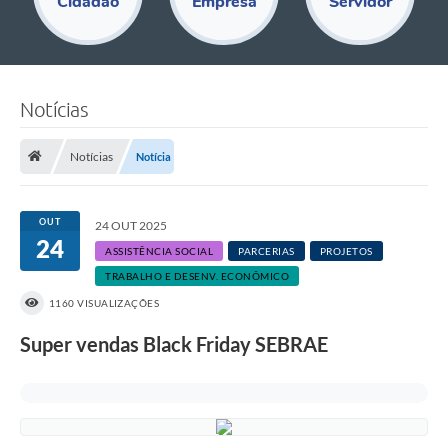
Cidadão
Empresa
Servidor
Educação
Acesso Restrito
Departamentos
Notícias
Editais
Notícias
Notícia
Transparência
Audiências Públicas
OUT
24 OUT 2025
24
ASSISTÊNCIA SOCIAL
PARCERIAS
PROJETOS
Legislação
TRABALHO E DESENV. ECONÔMICO
Diário Oficial
1160 VISUALIZAÇÕES
Notícias
Super vendas Black Friday SEBRAE
Ouvidoria
SIC