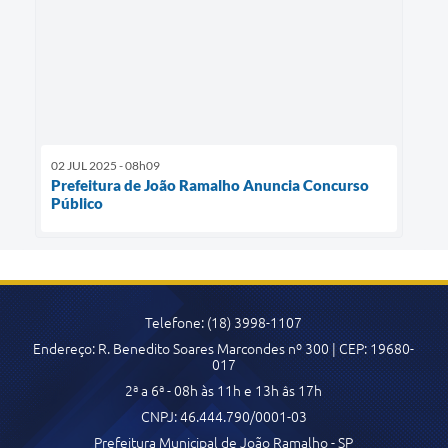
02 JUL 2025 - 08h09
Prefeitura de João Ramalho Anuncia Concurso
Público
Telefone: (18) 3998-1107
Endereço: R. Benedito Soares Marcondes nº 300 | CEP: 19680-
017
2ª a 6ª - 08h às 11h e 13h âs 17h
CNPJ: 46.444.790/0001-03
Prefeitura Municipal de João Ramalho - SP