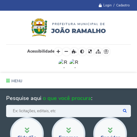
Login / Cadastro
Acessibilidade
MENU
Principal
Pesquise aqui
o que você procura
:
A Cidade
Administração
Telefones Úteis