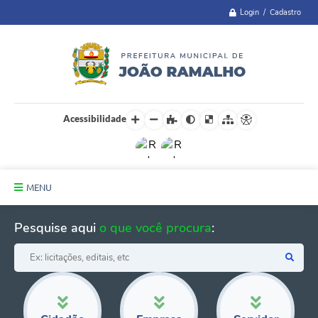
Login / Cadastro
Acessibilidade
MENU
Principal
Pesquise aqui
o que você procura
:
A Cidade
Administração
Telefones Úteis