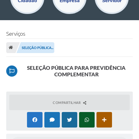
Cidadão
Empresa
Servidor
Educação
Acesso Restrito
Departamentos
Serviços
Editais
SELEÇÃO PÚBLICA...
Transparência
SELEÇÃO PÚBLICA PARA PREVIDÊNCIA
Audiências Públicas
COMPLEMENTAR
Legislação
Diário Oficial
COMPARTILHAR
Notícias
Ouvidoria
SIC