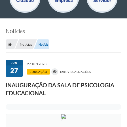
Cidadão
Empresa
Servidor
Educação
Acesso Restrito
Departamentos
Notícias
Editais
Notícias
Notícia
Transparência
Audiências Públicas
JUN
27 JUN 2023
27
EDUCAÇÃO
1201 VISUALIZAÇÕES
Legislação
Diário Oficial
INAUGURAÇÃO DA SALA DE PSICOLOGIA
EDUCACIONAL
Notícias
Ouvidoria
SIC