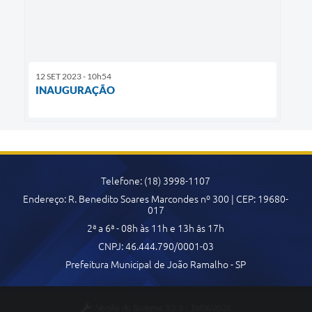
12 SET 2023 - 10h54
INAUGURAÇÃO
Telefone: (18) 3998-1107
Endereço: R. Benedito Soares Marcondes nº 300 | CEP: 19680-
017
2ª a 6ª - 08h às 11h e 13h âs 17h
CNPJ: 46.444.790/0001-03
Prefeitura Municipal de João Ramalho - SP
Versão do Sistema:
3.5.3 - 19/06/2026