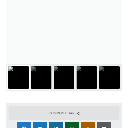
Arquivos para Download
Conselhos Municipais
SELEÇÃO PÚBLICA PARA PREVIDÊNCIA COMPLEMENTAR
Galeria de Fotos
Galeria de Vídeos
Links
Contato
COMPARTILHAR