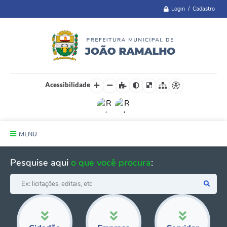
Login / Cadastro
Acessibilidade
MENU
Principal
Pesquise aqui
o que você procura
:
A Cidade
Administração
Telefones Úteis