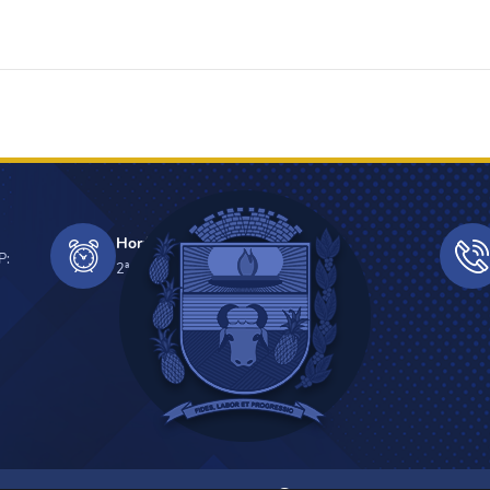
Horário de Funcionamento
P:
2ª a 6ª - 08h às 11h e 13h âs 17h