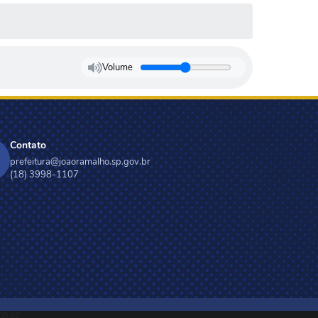
Volume
Contato
prefeitura@joaoramalho.sp.gov.br
(18) 3998-1107
08:02