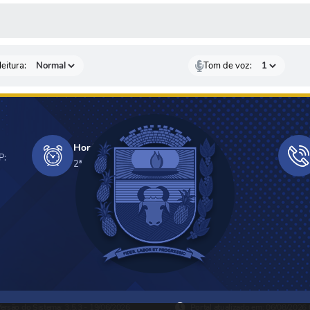
 MÍDIAS
eitura:
Tom de voz:
Horário de Funcionamento
P:
2ª a 6ª - 08h às 11h e 13h âs 17h
ersão do Sistema:
3.5.3 - 19/06/2026
Portal atualizado em:
06/08/2026 