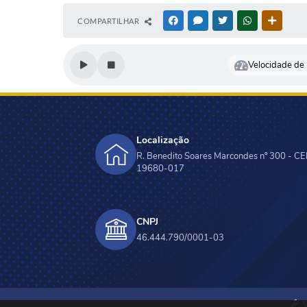
COMPARTILHAR
FACEBOOK
MESSENGER
TWITTER
WHATSAPP
OUTRAS
Velocidade de l
Localização
R. Benedito Soares Marcondes nº 300 - CE
19680-017
CNPJ
46.444.790/0001-03
V