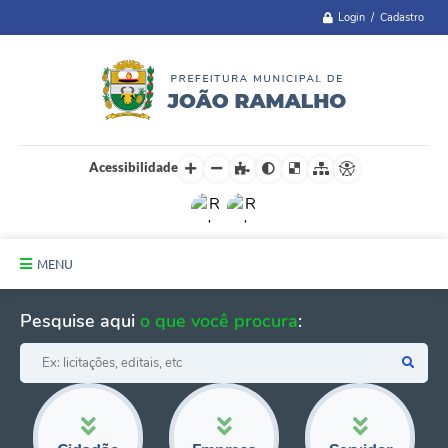
Login / Cadastro
Acessibilidade
MENU
Principal
Pesquise aqui
o que você procura
:
A Cidade
Administração
Telefones Úteis