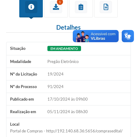
Arquivos para Download
1
Conselhos Municipais
SELEÇÃO PÚBLICA PARA PREVIDÊNCIA COMPLEMENTAR
Detalhes
Galeria de Fotos
Situação
Galeria de Vídeos
EM ANDAMENTO
Links
Modalidade
Pregão Eletrônico
Contato
Nº da Licitação
19/2024
Nº do Processo
91/2024
Publicado em
17/10/2024 às 09h00
Realização em
05/11/2024 às 08h30
Local
Portal de Compras - http://192.140.68.36:5656/comprasedital/