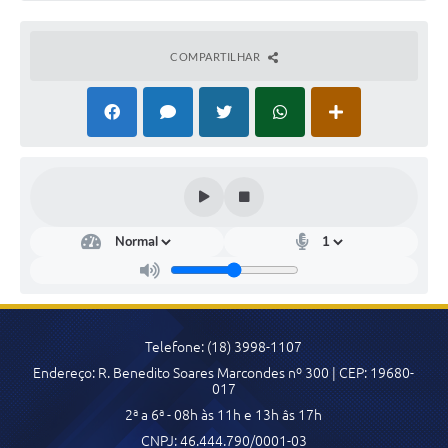
COMPARTILHAR
Telefone: (18) 3998-1107
Endereço: R. Benedito Soares Marcondes nº 300 | CEP: 19680-
017
2ª a 6ª - 08h às 11h e 13h âs 17h
CNPJ: 46.444.790/0001-03