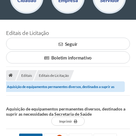
Cidadão
Empresa
Servidor
Educação
Acesso Restrito
Departamentos
Editais de Licitação
Editais
Seguir
Transparência
Boletim informativo
Audiências Públicas
Editais
Editais de Licitação
Legislação
Aquisição de equipamentos permanentes diversos, destinados a suprir as
Diário Oficial
necessidades da Secretaria de Saúde
Notícias
Aquisição de equipamentos permanentes diversos, destinados a
Ouvidoria
suprir as necessidades da Secretaria de Saúde
Imprimir
SIC