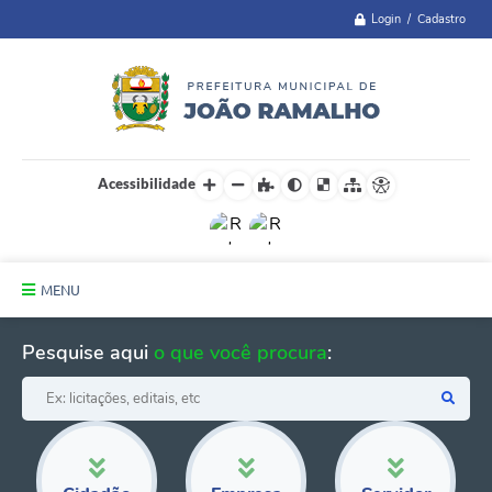
Login / Cadastro
Acessibilidade
MENU
Principal
Pesquise aqui
o que você procura
:
A Cidade
Administração
Telefones Úteis