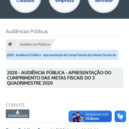
Cidadão
Empresa
Servidor
Educação
Acesso Restrito
Departamentos
Audiências Públicas
Editais
Audiências Públicas
Transparência
2020 - Audiência Pública - Apresentação do Cumprimento das Metas Fiscais do
Audiências Públicas
3...
2020 - AUDIÊNCIA PÚBLICA - APRESENTAÇÃO DO
Legislação
CUMPRIMENTO DAS METAS FISCAIS DO 3
QUADRIMESTRE 2020
Diário Oficial
Notícias
CONVITE
Ouvidoria
DOWNLOAD
SIC