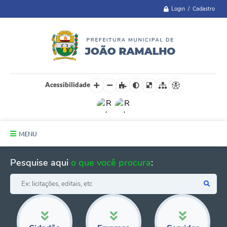
Login / Cadastro
Acessibilidade
MENU
Principal
Pesquise aqui
o que você procura
:
A Cidade
Administração
Telefones Úteis