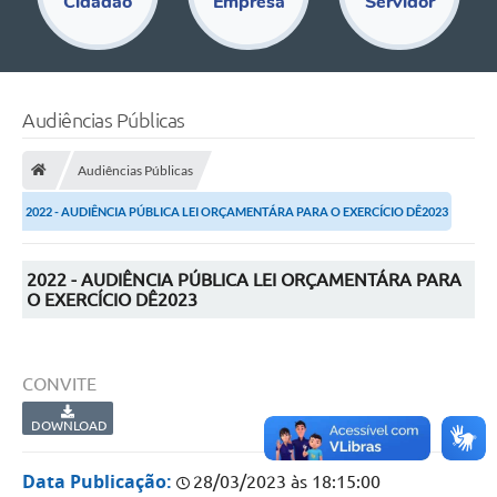
Cidadão
Empresa
Servidor
Educação
Acesso Restrito
Departamentos
Audiências Públicas
Editais
Audiências Públicas
Transparência
2022 - AUDIÊNCIA PÚBLICA LEI ORÇAMENTÁRA PARA O EXERCÍCIO DÊ2023
Audiências Públicas
2022 - AUDIÊNCIA PÚBLICA LEI ORÇAMENTÁRA PARA
Legislação
O EXERCÍCIO DÊ2023
Diário Oficial
Notícias
CONVITE
Ouvidoria
DOWNLOAD
SIC
Data Publicação:
28/03/2023 às 18:15:00