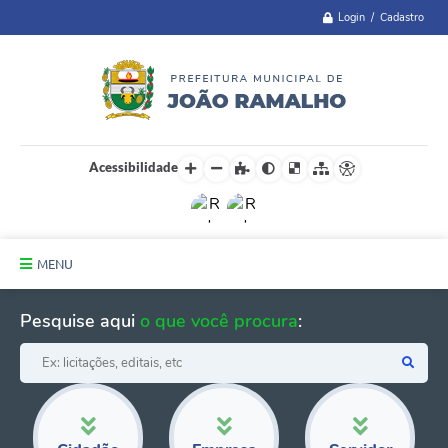
Login / Cadastro
Acessibilidade
MENU
Principal
Pesquise aqui
o que você procura
:
A Cidade
Administração
Telefones Úteis