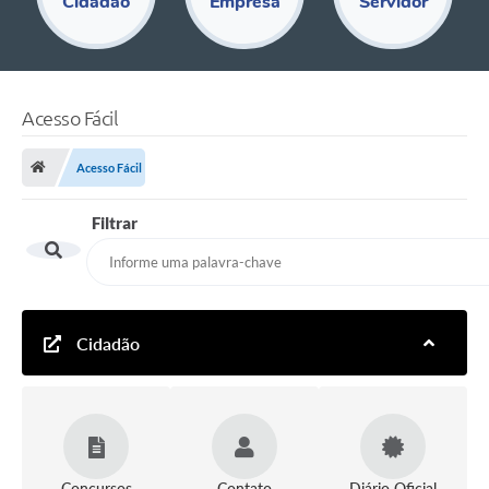
Cidadão
Empresa
Servidor
Educação
Acesso Restrito
Departamentos
Acesso Fácil
Editais
Acesso Fácil
Transparência
Filtrar
Audiências Públicas
Legislação
Diário Oficial
Cidadão
Notícias
Ouvidoria
SIC
Concursos
Contato
Diário Oficial