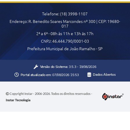
Telefone: (18) 3998-1107
Endereço: R. Benedito Soares Marcondes nº 300 | CEP: 19680-
017
2ª a 6ª - 08h às 11h e 13h âs 17h
CNPJ: 46.444.790/0001-03
Prefeitura Municipal de João Ramalho - SP
Versão do Sistema:
3.5.3 - 19/06/2026
Portal atualizado em:
07/08/2026 15:53
Dados Abertos
Copyright Instar - 2006-2026. Todos os direitos reservados -
Instar Tecnologia