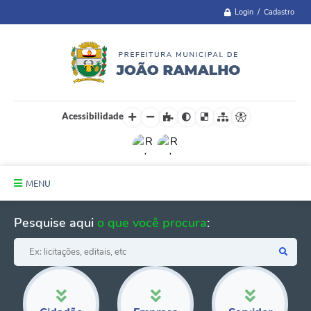
Login / Cadastro
Acessibilidade
MENU
Principal
Pesquise aqui
o que você procura
:
A Cidade
Administração
Telefones Úteis