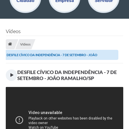
Cidadão
Empresa
Servidor
Educação
Acesso Restrito
Departamentos
Vídeos
Editais
Vídeos
Transparência
DESFILE CÍVICO DA INDEPENDÊNCIA - 7 DE SETEMBRO - JOÃO
Audiências Públicas
RAMALHO/SP
DESFILE CÍVICO DA INDEPENDÊNCIA - 7 DE
Legislação
SETEMBRO - JOÃO RAMALHO/SP
Diário Oficial
Notícias
Ouvidoria
SIC