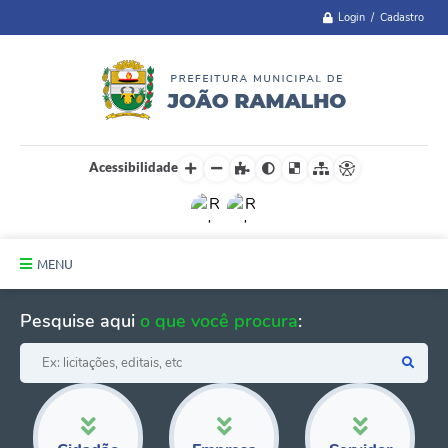
Login / Cadastro
Acessibilidade
MENU
Principal
Pesquise aqui
o que você procura
:
A Cidade
Administração
Telefones Úteis