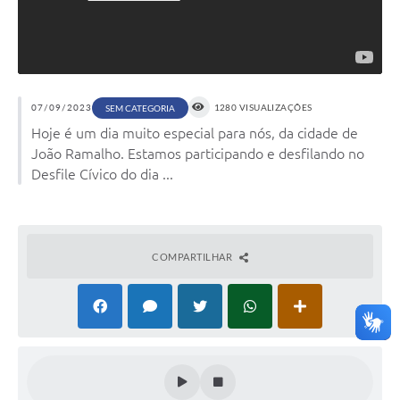
Arquivos para Download
Conselhos Municipais
SELEÇÃO PÚBLICA PARA PREVIDÊNCIA COMPLEMENTAR
Galeria de Fotos
07/09/2023
1280 VISUALIZAÇÕES
SEM CATEGORIA
Hoje é um dia muito especial para nós, da cidade de
Galeria de Vídeos
João Ramalho. Estamos participando e desfilando no
Desfile Cívico do dia ...
Links
Contato
COMPARTILHAR