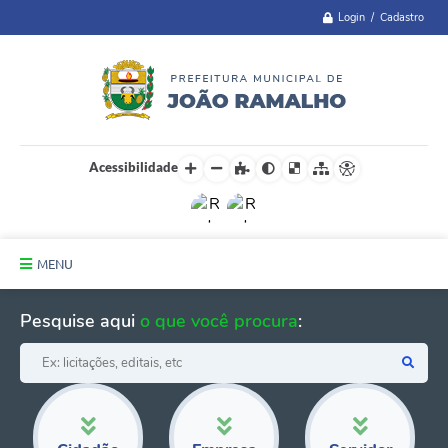
Login / Cadastro
Acessibilidade
MENU
Principal
Pesquise aqui
o que você procura
:
A Cidade
Administração
Telefones Úteis