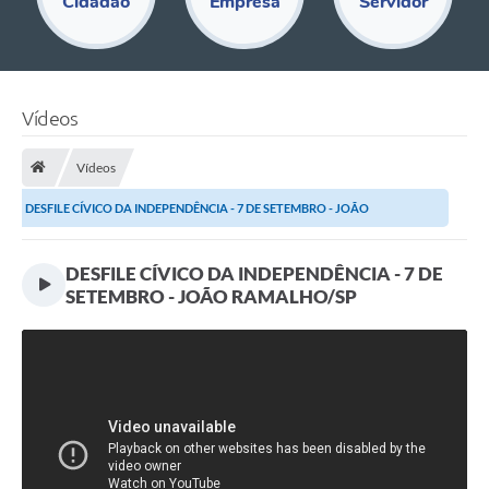
Cidadão
Empresa
Servidor
Educação
Acesso Restrito
Departamentos
Vídeos
Editais
Vídeos
Transparência
DESFILE CÍVICO DA INDEPENDÊNCIA - 7 DE SETEMBRO - JOÃO
Audiências Públicas
RAMALHO/SP
DESFILE CÍVICO DA INDEPENDÊNCIA - 7 DE
Legislação
SETEMBRO - JOÃO RAMALHO/SP
Diário Oficial
Notícias
Ouvidoria
SIC