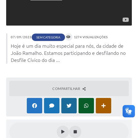
Arquivos para Download
Conselhos Municipais
SELEÇÃO PÚBLICA PARA PREVIDÊNCIA COMPLEMENTAR
Galeria de Fotos
07/09/2023
1274 VISUALIZAÇÕES
SEM CATEGORIA
Hoje é um dia muito especial para nós, da cidade de
Galeria de Vídeos
João Ramalho. Estamos participando e desfilando no
Desfile Cívico do dia ...
Links
Contato
COMPARTILHAR