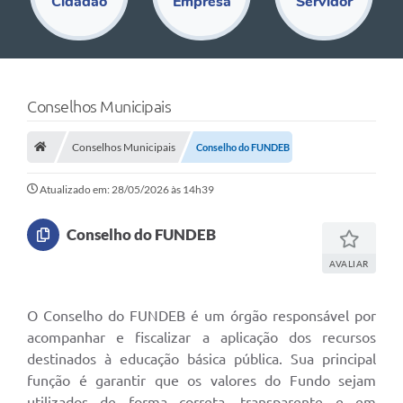
Cidadão
Empresa
Servidor
Educação
Acesso Restrito
Departamentos
Conselhos Municipais
Editais
Conselhos Municipais
Conselho do FUNDEB
Transparência
Atualizado em: 28/05/2026 às 14h39
Audiências Públicas
Legislação
Conselho do FUNDEB
Diário Oficial
AVALIAR
Notícias
O Conselho do FUNDEB é um órgão responsável por
Ouvidoria
acompanhar e fiscalizar a aplicação dos recursos
destinados à educação básica pública. Sua principal
SIC
função é garantir que os valores do Fundo sejam
utilizados de forma correta, transparente e em