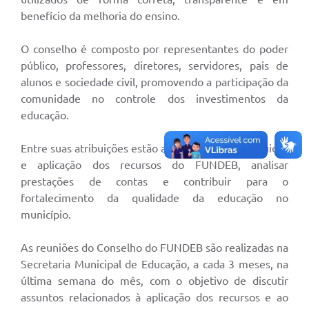
Arquivos para Download
benefício da melhoria do ensino.
Conselhos Municipais
O conselho é composto por representantes do poder
SELEÇÃO PÚBLICA PARA PREVIDÊNCIA COMPLEMENTAR
público, professores, diretores, servidores, pais de
alunos e sociedade civil, promovendo a participação da
Galeria de Fotos
comunidade no controle dos investimentos da
Galeria de Vídeos
educação.
Links
Entre suas atribuições estão acompanhar a distribuição
Contato
e aplicação dos recursos do FUNDEB, analisar
prestações de contas e contribuir para o
fortalecimento da qualidade da educação no
município.
As reuniões do Conselho do FUNDEB são realizadas na
Secretaria Municipal de Educação, a cada 3 meses, na
última semana do mês, com o objetivo de discutir
assuntos relacionados à aplicação dos recursos e ao