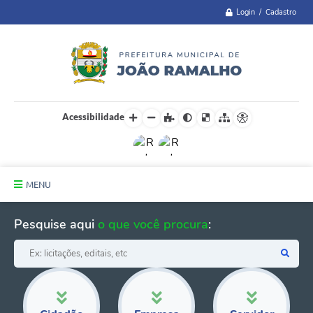
Login / Cadastro
Acessibilidade
MENU
Principal
Pesquise aqui
o que você procura
:
A Cidade
Administração
Telefones Úteis