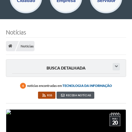
Cidadão
Empresa
Servidor
Educação
Acesso Restrito
Departamentos
Notícias
Editais
Notícias
Transparência
Audiências Públicas
BUSCA DETALHADA
Legislação
notícias encontradas em
TECNOLOGIA DA INFORMAÇÃO
4
Diário Oficial
RSS
RECEBA NOTÍCIAS
Notícias
Ouvidoria
MAI
SIC
20