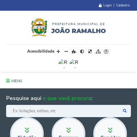
Login / Cadastro
Acessibilidade
MENU
Principal
Pesquise aqui
o que você procura
:
A Cidade
Administração
Telefones Úteis