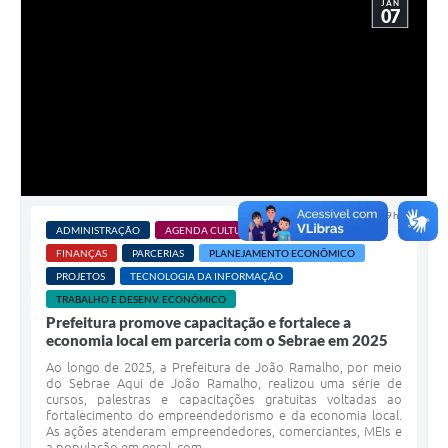
JAN
07
07 JAN 2026 - 09h50
ADMINISTRAÇÃO
AGENDA CULTURAL
FINANÇAS
PARCERIAS
PLANEJAMENTO ECONÔMICO
PROJETOS
TECNOLOGIA DA INFORMAÇÃO
TRABALHO E DESENV. ECONÔMICO
Prefeitura promove capacitação e fortalece a
economia local em parceria com o Sebrae em 2025
Ao longo de 2025, a Prefeitura de João Ramalho, por meio
do Sebrae Aqui de João Ramalho, realizou uma série de
cursos, palestras e capacitações gratuitas voltadas ao
fortalecimento do empreendedorismo e da economia local.
As ações atenderam empreendedores, comerciantes, MEIs e
a população em geral, com...