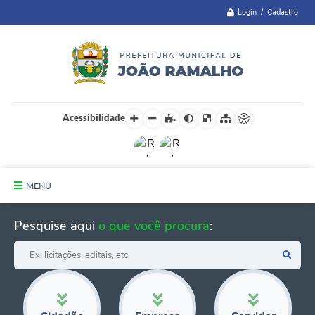
Login / Cadastro
Acessibilidade
MENU
Principal
Pesquise aqui
o que você procura
:
A Cidade
Administração
Telefones Úteis