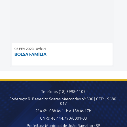
08 FEV 2023 - 09h14
BOLSA FAMÍLIA
Telefone: (18) 3998-1107
Endereço: R. Benedito Soares Marcondes nº 300 | CEP: 19680-
017
2ª a 6ª - 08h às 11h e 13h âs 17h
CNPJ: 46.444.790/0001-03
Prefeitura Municipal de João Ramalho - SP