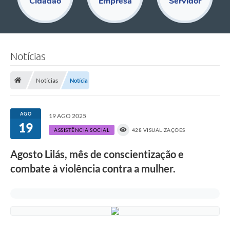
Cidadão
Empresa
Servidor
Educação
Acesso Restrito
Departamentos
Notícias
Editais
Notícias
Notícia
Transparência
Audiências Públicas
AGO
19 AGO 2025
19
ASSISTÊNCIA SOCIAL
428 VISUALIZAÇÕES
Legislação
Diário Oficial
Agosto Lilás, mês de conscientização e
combate à violência contra a mulher.
Notícias
Ouvidoria
SIC