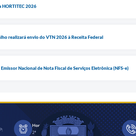
a a HORTITEC 2026
lho realizará envio do VTN 2026 à Receita Federal
Emissor Nacional de Nota Fiscal de Serviços Eletrônica (NFS-e)
Horário de Funcionamento
P:
2ª a 6ª - 08h às 11h e 13h âs 17h