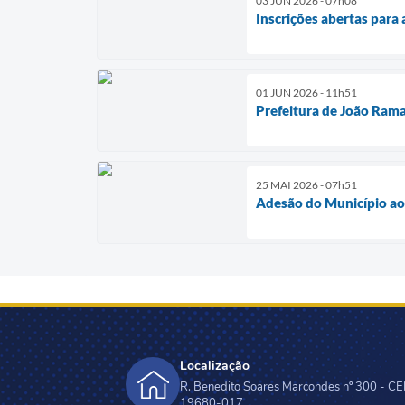
03 JUN 2026 - 07h08
Inscrições abertas par
01 JUN 2026 - 11h51
Prefeitura de João Rama
25 MAI 2026 - 07h51
Adesão do Município ao 
Localização
R. Benedito Soares Marcondes nº 300 - CE
19680-017