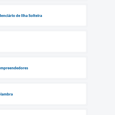
nciário de Ilha Solteira
a empreendedores
olambra