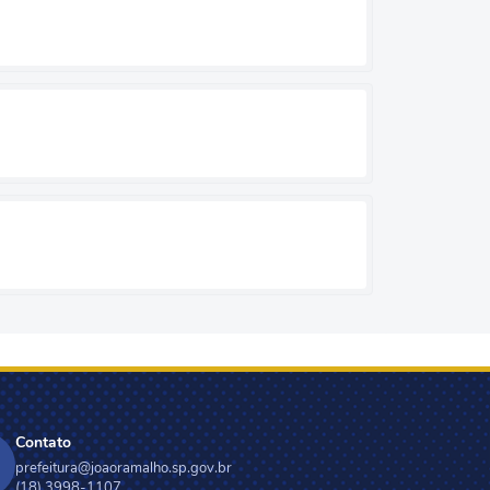
Contato
prefeitura@joaoramalho.sp.gov.br
(18) 3998-1107