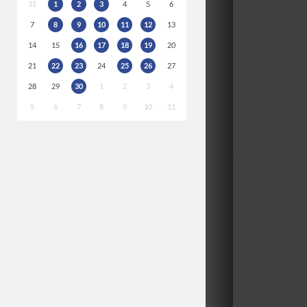
31
1
2
3
4
5
6
7
8
9
10
11
12
13
14
15
16
17
18
19
20
21
22
23
24
25
26
27
28
29
30
1
2
3
4
5
6
7
8
9
10
11