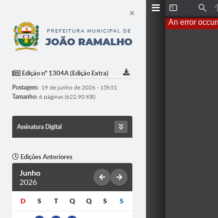
T
F
o
i
An error occur
g
n
g
d
l
e
S
i
d
Edição nº 1304A (Edição Extra)
e
b
Postagem:
19 de junho de 2026 - 15h51
a
r
Tamanho:
6 páginas (622,90 KB)
Assinatura Digital
Edições Anteriores
Junho
2026
D
S
T
Q
Q
S
S