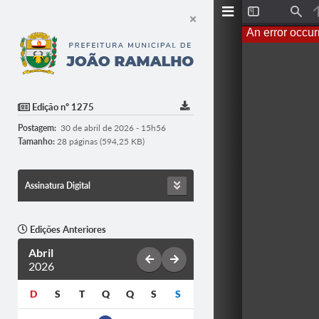
T
F
o
i
An error occur
g
n
g
d
l
e
S
i
d
Edição nº 1275
e
b
Postagem:
30 de abril de 2026 - 15h56
a
r
Tamanho:
28 páginas (594,25 KB)
Assinatura Digital
Edições Anteriores
Abril
2026
D
S
T
Q
Q
S
S