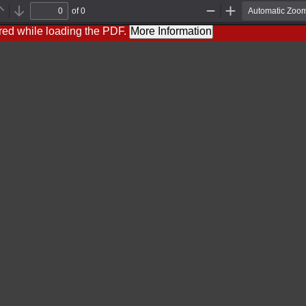
of 0
P
N
Z
Z
r
e
o
o
red while loading the PDF.
More Information
e
x
o
o
v
t
m
m
i
O
I
o
u
n
u
t
s