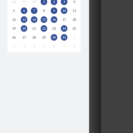
28
29
30
1
2
3
4
5
6
7
8
9
10
11
12
13
14
15
16
17
18
19
20
21
22
23
24
25
26
27
28
29
30
31
1
2
3
4
5
6
7
8