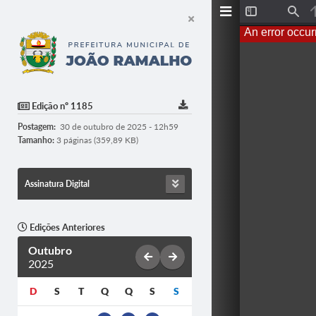
T
F
o
i
An error occur
g
n
g
d
l
e
S
i
d
Edição nº 1185
e
b
Postagem:
30 de outubro de 2025 - 12h59
a
r
Tamanho:
3 páginas (359,89 KB)
Assinatura Digital
Edições Anteriores
Outubro
2025
D
S
T
Q
Q
S
S