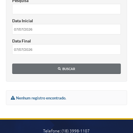
Pesquisa
Arquivos para Download
Conselhos Municipais
Data Inicial
SELEÇÃO PÚBLICA PARA PREVIDÊNCIA COMPLEMENTAR
Galeria de Fotos
Data Final
Galeria de Vídeos
Links
BUSCAR
Contato
Nenhum registro encontrado.
Telefone: (18) 3998-1107