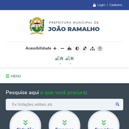
Login / Cadastro
Acessibilidade
MENU
Principal
Pesquise aqui
o que você procura
:
A Cidade
Administração
Telefones Úteis