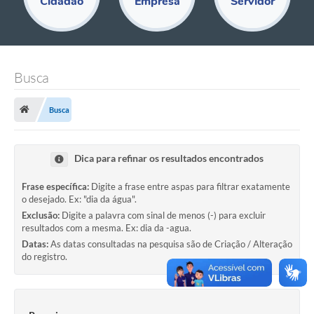
Cidadão
Empresa
Servidor
Educação
Acesso Restrito
Departamentos
Busca
Editais
Busca
Transparência
Audiências Públicas
Dica para refinar os resultados encontrados
Legislação
Frase específica:
Digite a frase entre aspas para filtrar exatamente
o desejado. Ex: "dia da água".
Diário Oficial
Exclusão:
Digite a palavra com sinal de menos (-) para excluir
resultados com a mesma. Ex: dia da -agua.
Notícias
Datas:
As datas consultadas na pesquisa são de Criação / Alteração
do registro.
Ouvidoria
SIC